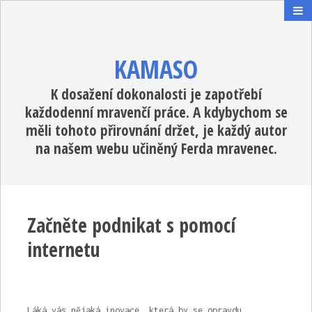
KAMASO
K dosažení dokonalosti je zapotřebí
každodenní mravenčí práce. A kdybychom se
měli tohoto přirovnání držet, je každý autor
na našem webu učiněný Ferda mravenec.
Začněte podnikat s pomocí
internetu
Láká vás nějaká inovace, která by se opravdu