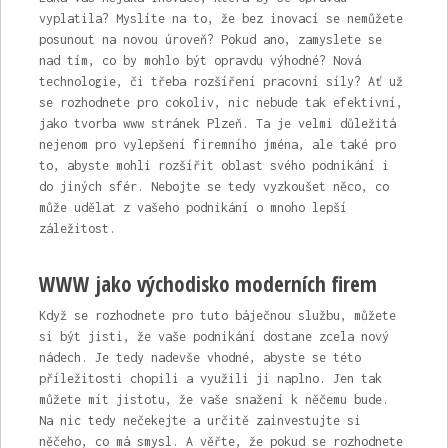
vyplatila? Myslíte na to, že bez inovací se nemůžete
posunout na novou úroveň? Pokud ano, zamyslete se
nad tím, co by mohlo být opravdu výhodné? Nová
technologie, či třeba rozšíření pracovní síly? Ať už
se rozhodnete pro cokoliv, nic nebude tak efektivní,
jako
tvorba www stránek Plzeň
. Ta je velmi důležitá
nejenom pro vylepšení firemního jména, ale také pro
to, abyste mohli rozšířit oblast svého podnikání i
do jiných sfér. Nebojte se tedy vyzkoušet něco, co
může udělat z vašeho podnikání o mnoho lepší
záležitost.
WWW jako východisko moderních firem
Když se rozhodnete pro tuto báječnou službu, můžete
si být jisti, že vaše podnikání dostane zcela nový
nádech. Je tedy nadevše vhodné, abyste se této
příležitosti chopili a využili ji naplno. Jen tak
můžete mít jistotu, že vaše snažení k něčemu bude.
Na nic tedy nečekejte a určitě zainvestujte si
něčeho, co má smysl. A věřte, že pokud se rozhodnete