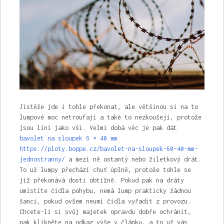
Jistěže jde i tohle překonat, ale většinou si na to
lumpové moc netroufají a také to nezkoušejí, protože
jsou líní jako vši. Velmi dobá věc je pak dát
bavolet na sloupek 6 × 40 mm
https://ploty.boppe.cz/bavolet-na-sloupek-60–40-mm–
jednostranny/
a mezi ně ostantý nebo žiletkový drát.
To už lumpy přechází chuť úplně, protože tohle se
již překonává dosti obtížně. Pokud pak na dráty
umístíte čidla pohybu, nemá lump prakticky žádnou
šanci, pokud ovšem neumí čidla vyřadit z provozu.
Chcete-li si svůj majetek opravdu dobře ochránit,
pak klikněte na odkaz výše v článku, a to už vás