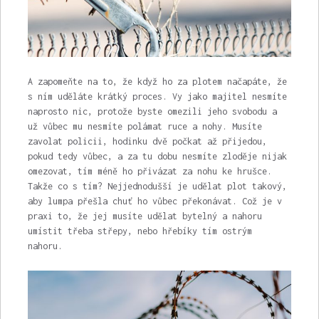
A zapomeňte na to, že když ho za plotem načapáte, že
s ním uděláte krátký proces. Vy jako majitel nesmíte
naprosto nic, protože byste omezili jeho svobodu a
už vůbec mu nesmíte polámat ruce a nohy. Musíte
zavolat policii, hodinku dvě počkat až přijedou,
pokud tedy vůbec, a za tu dobu nesmíte zloděje nijak
omezovat, tím méně ho přivázat za nohu ke hrušce.
Takže co s tím? Nejjednodušší je udělat plot takový,
aby lumpa přešla chuť ho vůbec překonávat. Což je v
praxi to, že jej musíte udělat bytelný a nahoru
umístit třeba střepy, nebo hřebíky tím ostrým
nahoru.