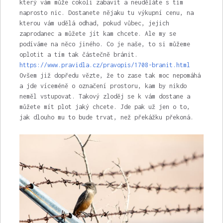
který vám může cokoli zabavit a neuděláte s tím
naprosto nic. Dostanete nějaku tu výkupní cenu, na
kterou vám udělá odhad, pokud vůbec, jejich
zaprodanec a můžete jít kam chcete. Ale my se
podíváme na něco jiného. Co je naše, to si můžeme
oplotit a tím tak částečně bránit.
https://www.pravidla.cz/pravopis/1708-branit.html
Ovšem již dopředu vězte, že to zase tak moc nepomáhá
a jde víceméně o označení prostoru, kam by nikdo
neměl vstupovat. Takový zloděj se k vám dostane a
můžete mít plot jaký chcete. Jde pak už jen o to,
jak dlouho mu to bude trvat, než překážku překoná.