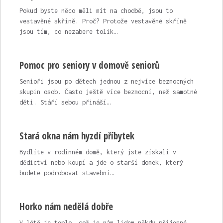
Pokud byste něco měli mít na chodbě, jsou to
vestavěné skříně. Proč? Protože vestavěné skříně
jsou tím, co nezabere tolik…
Pomoc pro seniory v domově seniorů
Senioři jsou po dětech jednou z nejvíce bezmocných
skupin osob. Často ještě více bezmocní, než samotné
děti. Stáří sebou přináší…
Stará okna nám hyzdí příbytek
Bydlíte v rodinném domě, který jste získali v
dědictví nebo koupí a jde o starší domek, který
budete podrobovat stavební…
Horko nám nedělá dobře
V létě je teplo, což je nám lidem někdy příjemné.