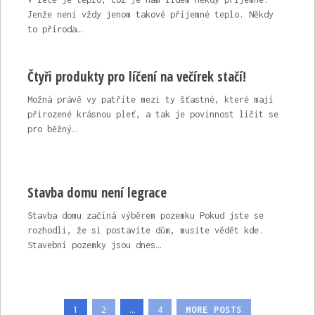
Jenže není vždy jenom takové příjemné teplo. Někdy
to příroda…
Čtyři produkty pro líčení na večírek stačí!
Možná právě vy patříte mezi ty šťastné, které mají
přirozené krásnou pleť, a tak je povinnost líčit se
pro běžný…
Stavba domu není legrace
Stavba domu začíná výběrem pozemku Pokud jste se
rozhodli, že si postavíte dům, musíte vědět kde.
Stavební pozemky jsou dnes…
Stránkování
1
2
…
4
MORE POSTS