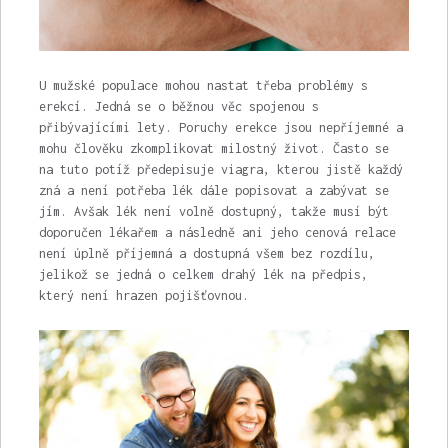
U mužské populace mohou nastat třeba problémy s
erekcí. Jedná se o běžnou věc spojenou s
přibývajícími lety. Poruchy erekce jsou nepříjemné a
mohu člověku zkomplikovat milostný život. Často se
na tuto potíž předepisuje viagra, kterou jistě každý
zná a není potřeba lék dále popisovat a zabývat se
jím. Avšak lék není volně dostupný, takže musí být
doporučen lékařem a následně ani jeho cenová relace
není úplně příjemná a dostupná všem bez rozdílu,
jelikož se jedná o celkem drahý lék na předpis,
který není hrazen pojišťovnou.