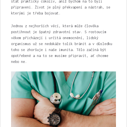
stát prakticky cokoliv, aniž bychom na to byli
připraveni. Život je plný překvapení a nástrah, se
kterými je třeba bojovat.
Jednou z nejhorších věcí, která může člověka
postihnout je špatný zdravotní stav. S rostoucím
věkem přicházejí i určitá onemocnění, lidský
organismus už se nedokáže tolik bránit a v důsledku
toho se zhoršuje i naše imunita. Tělo začíná být
opotřebené a na to se musíme připravit, ať chceme
nebo ne.