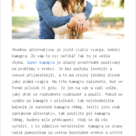
Vhodnou alternativou je jistě cialis viarga, neboli
kamagra. Že vám to nic neříká? Tak to je velká
chyba.
Super kamagra
je úžasný prostředek používaný
na problémy s erekcí. Je bez pochyby levnější a
cenově přijatelnější, a to má stejný léčebný účinek
jako známá viagra. Na trhu kamagru naleznete, buď ve
formě pilulek či gelu. Je jen na vás a vaší volbě,
jaký druh se rozhodnete vyzkoušet a použít. Pokud se
vydáte po kamagře v pilulkách, tak nejvhodnějším
balením je zaručeně kamagra 100mg. Jestli jste však
zastáncem alternativ, tak použijte gel kamagra
100mg, budete mile překvapeni. Vždy se dá vše
vyřešit, i to zdánlivě neřešitelné. Kamagra se stane
vaším pomocníkem za cestou bezchybné erekce a určitě