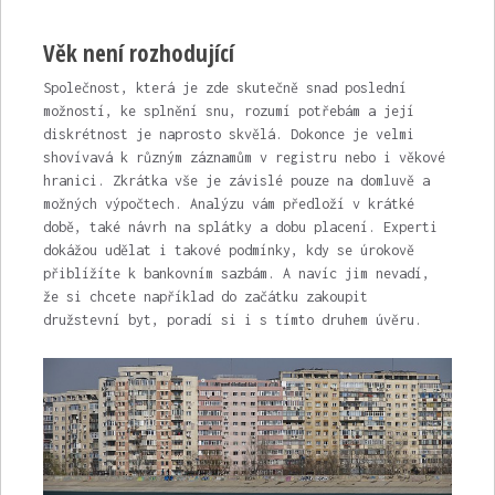
Věk není rozhodující
Společnost, která je zde skutečně snad poslední
možností, ke splnění snu, rozumí potřebám a její
diskrétnost je naprosto skvělá. Dokonce je velmi
shovívavá k různým záznamům v registru nebo i věkové
hranici. Zkrátka vše je závislé pouze na domluvě a
možných výpočtech. Analýzu vám předloží v krátké
době, také návrh na splátky a dobu placení. Experti
dokážou udělat i takové podmínky, kdy se úrokově
přiblížíte k bankovním sazbám. A navíc jim nevadí,
že si chcete například do začátku zakoupit
družstevní byt, poradí si i s tímto druhem úvěru.