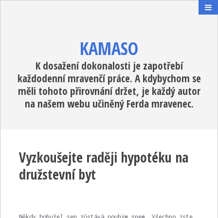
KAMASO
K dosažení dokonalosti je zapotřebí
každodenní mravenčí práce. A kdybychom se
měli tohoto přirovnání držet, je každý autor
na našem webu učiněný Ferda mravenec.
Vyzkoušejte raději hypotéku na
družstevní byt
Někdy bohužel sen zůstává pouhým snem. Všechno jste