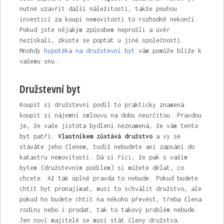
nutné uzavřít další náležitosti, takže pouhou
investicí za koupi nemovitosti to rozhodně nekončí.
Pokud jste nějakým způsobem neprošli a úvěr
nezískali, zkuste se poptat u jiné společnosti.
Mnohdy
hypotéka na družstevní byt
vám pomůže blíže k
vašemu snu.
Družstevní byt
Koupit si družstevní podíl to prakticky znamená
koupit si nájemní smlouvu na dobu neurčitou. Pravdou
je, že vaše jistota bydlení neznamená, že vám tento
byt patří.
Vlastníkem zůstává družstvo
a vy se
stáváte jeho členem, tudíž nebudete ani zapsáni do
katastru nemovitostí. Dá si říci, že pak s vaším
bytem (družstevním podílem) si můžete dělat, co
chcete. Až tak úplně pravda to nebude. Pokud budete
chtít byt pronajímat, musí to schválit družstvo, ale
pokud ho budete chtít na někoho převést, třeba člena
rodiny nebo i prodat, tak to takový problém nebude.
Jen noví majitelé se musí stát členy družstva.