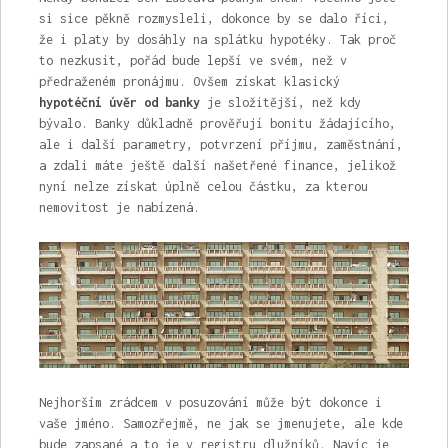
si sice pěkně rozmysleli, dokonce by se dalo říci,
že i platy by dosáhly na splátku hypotéky. Tak proč
to nezkusit, pořád bude lepší ve svém, než v
předraženém pronájmu. Ovšem získat klasický
hypotéční úvěr od banky
je složitější, než kdy
bývalo. Banky důkladně prověřují bonitu žádajícího,
ale i další parametry, potvrzení příjmu, zaměstnání,
a zdali máte ještě další našetřené finance, jelikož
nyní nelze získat úplně celou částku, za kterou
nemovitost je nabízená.
Nejhorším zrádcem v posuzování může být dokonce i
vaše jméno. Samozřejmě, ne jak se jmenujete, ale kde
bude zapsané a to je v registru dlužníků. Navíc je