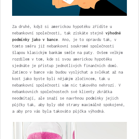
Za druhé, když si americkou hypotéku zřídíte u
nebankovní společnosti, tak získáte stejně
výhodné
podmínky jako v bance
. Ano, je to opravdu tak, v
tomto směru již nebankovní soukromé společnosti
šlapou klasickým bankám směle na paty. Ovšem velkým
rozdílem v tom, kde si svou americkou hypotéku
sjednáte je přístup jednotlivých finančních domů.
Zatímco v bance vás budou vyslýchat a svlékat až na
kost jako byste byli nějakým zločincem, tak u
nebankovní společnosti vám nic takového nehrozí. V
nebankovních společnostech své klienty zkrátka
neodmítají, ale snaží se navrhnou podmínky jejich
půjčky tak, aby byly obě strany maximálně spokojené,
a aby pro vás byla takováto půjčka výhodná.