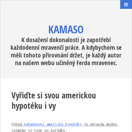
KAMASO
K dosažení dokonalosti je zapotřebí
každodenní mravenčí práce. A kdybychom se
měli tohoto přirovnání držet, je každý autor
na našem webu učiněný Ferda mravenec.
Vyřiďte si svou americkou
hypotéku i vy
Výhod
nebankovní americké hypotéky
je opravdu mnoho,
vezměme to tedy po pořádku: