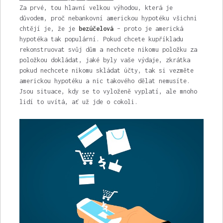
Za prvé, tou hlavní velkou výhodou, která je
důvodem, proč nebankovní americkou hypotéku všichni
chtějí je, že je
bezúčelová
– proto je americká
hypotéka tak populární. Pokud chcete kupříkladu
rekonstruovat svůj dům a nechcete nikomu položku za
položkou dokládat, jaké byly vaše výdaje, zkrátka
pokud nechcete nikomu skládat účty, tak si vezměte
americkou hypotéku a nic takového dělat nemusíte.
Jsou situace, kdy se to vyloženě vyplatí, ale mnoho
lidí to uvítá, ať už jde o cokoli.