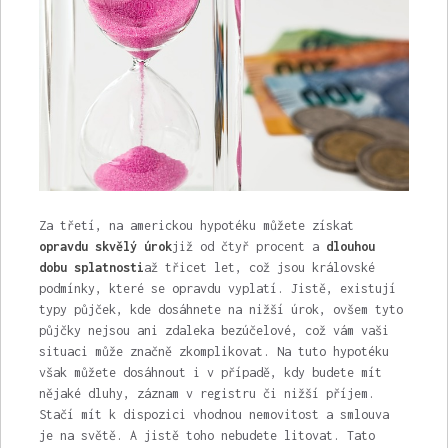
Za třetí, na americkou hypotéku můžete získat
opravdu skvělý úrok
již od čtyř procent a
dlouhou
dobu splatnosti
až třicet let, což jsou královské
podmínky, které se opravdu vyplatí. Jistě, existují
typy půjček, kde dosáhnete na nižší úrok, ovšem tyto
půjčky nejsou ani zdaleka bezúčelové, což vám vaši
situaci může značně zkomplikovat. Na tuto hypotéku
však můžete dosáhnout i v případě, kdy budete mít
nějaké dluhy, záznam v registru či nižší příjem.
Stačí mít k dispozici vhodnou nemovitost a smlouva
je na světě. A jistě toho nebudete litovat. Tato