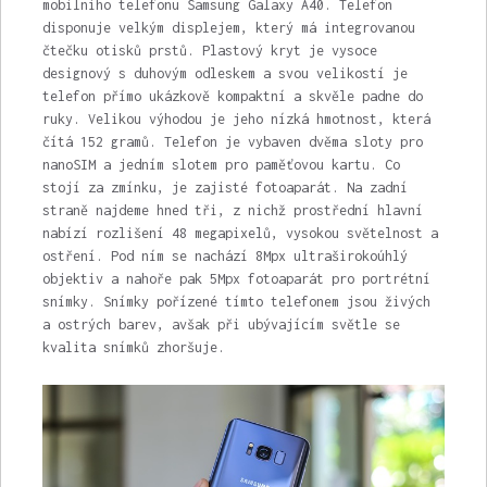
mobilního telefonu Samsung Galaxy A40. Telefon
disponuje velkým displejem, který má integrovanou
čtečku otisků prstů. Plastový kryt je vysoce
designový s duhovým odleskem a svou velikostí je
telefon přímo ukázkově kompaktní a skvěle padne do
ruky. Velikou výhodou je jeho nízká hmotnost, která
čítá 152 gramů. Telefon je vybaven dvěma sloty pro
nanoSIM a jedním slotem pro paměťovou kartu. Co
stojí za zmínku, je zajisté fotoaparát. Na zadní
straně najdeme hned tři, z nichž prostřední hlavní
nabízí rozlišení 48 megapixelů, vysokou světelnost a
ostření. Pod ním se nachází 8Mpx ultraširokoúhlý
objektiv a nahoře pak 5Mpx fotoaparát pro portrétní
snímky. Snímky pořízené tímto telefonem jsou živých
a ostrých barev, avšak při ubývajícím světle se
kvalita snímků zhoršuje.