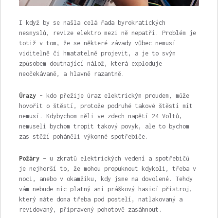
I když by se našla celá řada byrokratických
nesmyslů, revize elektro mezi ně nepatří. Problém je
totiž v tom, že se některé závady vůbec nemusí
viditelně či hmatatelně projevit, a je to svým
způsobem doutnající nálož, která exploduje
neočekávaně, a hlavně razantně.
Ú
razy
– kdo přežije úraz elektrickým proudem, může
hovořit o štěstí, protože podruhé takové štěstí mít
nemusí. Kdybychom měli ve zdech napětí 24 Voltů,
nemuseli bychom tropit takový povyk, ale to bychom
zas stěží poháněli výkonné spotřebiče.
Požáry
– u zkratů elektrických vedení a spotřebičů
je nejhorší to, že mohou propuknout kdykoli, třeba v
noci, anebo v okamžiku, kdy jsme na dovolené. Tehdy
vám nebude nic platný ani práškový hasicí přístroj,
který máte doma třeba pod postelí, natlakovaný a
revidovaný, připravený pohotově zasáhnout.