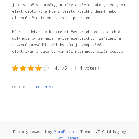
jsou vrtačky, pračky, mixéry a vše ostatní, kde jsou
elektromotory, a kde s těmito výrobky denně nebo
alespoň několik dní v týdnu pracujeme.
Máte-li dotaz na konkrétní časové období, po jehož
uplynutí by se měla revize elektrických zařízení a
rozvodů provádět, měl by vám ji zodpovědět
elektrikář a také by vám měl navrhnout další postup.
4.1/5 - (14 votes)
POSTED IN:
BUSINESS
Proudly powered by
WordPress
|
Theme: VT Grid Mag by
VolThemes
.