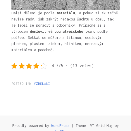
Další dělení je podle
materiálu
, a pokud si skutečně
nevíme rady, jak zakrýt nějakou šachtu u domu, tak
je lepší se poradit s odborníky. Případně si s
výrobcem
domluvit výrobu atypického tvaru
podle
potřeb. Setkat se můžeme s litinou, ocelovým
plechem, plastem, zinkem, hliníkem, nerezovým
materiálem a podobně.
4.3/5 - (13 votes)
POSTED IN:
VZDĚLÁNÍ
Proudly powered by
WordPress
|
Theme: VT Grid Mag by