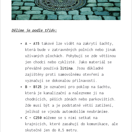
Dělíme je podle třídy:
A – A15
takové lze vidět na zakrytí šachty,
která bude v zatravněných polních nebo jinak
užívaných plochách. Pohybují se zde většinou
jen chodci nebo cyklisté. Jako materiál se
převážně používá
litina
. Jsou důkladně
zajištěny proti samovolnému otevření a
vyznačují se dokonalou přilnavostí.
B – B125
je označení pro
poklop na šachtu
,
která je kanalizační a nalezneme ji na
chodnících, pěších zónách nebo parkovištích.
Zde musí být a je podstatně větší zatížení,
jelikož se vjezdu automobilům neubráníme.
C – C250
můžeme se s nimi setkat na
krajnicích, které zasahují do komunikace, ale
skutečně jen do 0,5 metru.