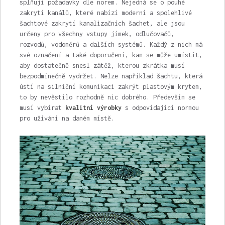
splňují požadavky dle norem. Nejedná se o pouhé
zakrytí kanálů, které nabízí moderní a spolehlivé
šachtové zakrytí kanalizačních šachet, ale jsou
určeny pro všechny vstupy jímek, odlučovačů,
rozvodů, vodoměrů a dalších systémů. Každý z nich má
své označení a také doporučení, kam se může umístit,
aby dostatečně snesl zátěž, kterou zkrátka musí
bezpodmínečně vydržet. Nelze například šachtu, která
ústí na silniční komunikaci zakrýt plastovým krytem,
to by nevěstilo rozhodně nic dobrého. Především se
musí vybírat
kvalitní výrobky
s odpovídající normou
pro užívání na daném místě.