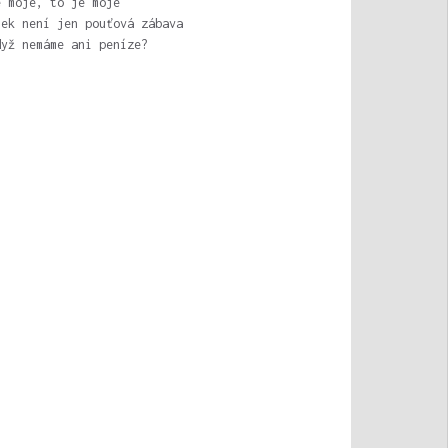
e moje, to je moje
nek není jen pouťová zábava
dyž nemáme ani peníze?