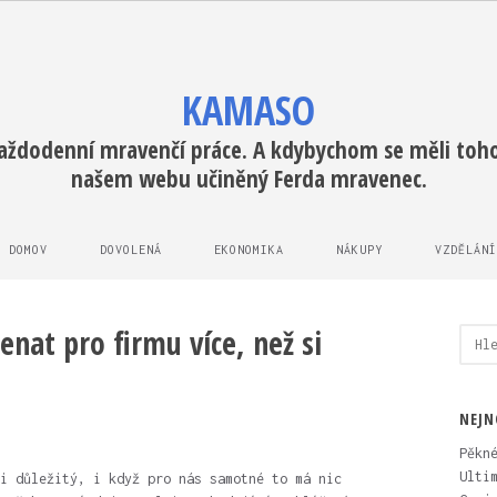
KAMASO
každodenní mravenčí práce. A kdybychom se měli tohot
našem webu učiněný Ferda mravenec.
DOMOV
DOVOLENÁ
EKONOMIKA
NÁKUPY
VZDĚLÁNÍ
at pro firmu více, než si
Vyhl
NEJN
Pěkn
Ulti
i důležitý, i když pro nás samotné to má nic