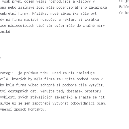
Co j
 však první dojem velmi rozhodující a klíčový v
Baló
ama nebo zajímavé logo může potencionálního zákazníka
Co k
onkrétní firmy. Přilákat nové zákazníky může být
dy má firma napjatý rozpočet a reklamu si zkrátka
ace následujících tipů vám ovšem může do značné míry
zníků.
e
rategii, je průzkum trhu. Hned za ním následuje
cílů, kterých by měla firma za určité období nebo k
by byla firma vůbec schopná si podobné cíle vytyčit,
tví dostupných dat. Věnujte tedy dostatek prostoru
vyklosti svých stávajících zákazníků a snažte se jít
alýze už je jen zapotřebí vytvořit odpovídající plán,
vnější způsob kontaktu.