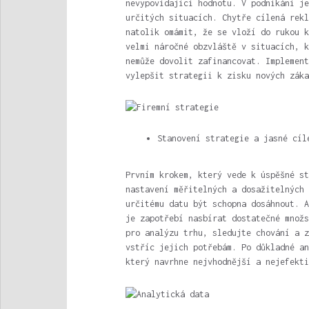
nevypovídající hodnotu. V podnikání je
určitých situacích. Chytře cílená rekl
natolik omámit, že se vloží do rukou k
velmi náročné obzvláště v situacích, k
nemůže dovolit zafinancovat. Implement
vylepšit strategii k zisku nových záka
Stanovení strategie a jasné cíl
Prvním krokem, který vede k úspěšné st
nastavení měřitelných a dosažitelných 
určitému datu být schopna dosáhnout. A
je zapotřebí nasbírat dostatečné množs
pro analýzu trhu, sledujte chování a z
vstříc jejich potřebám. Po důkladné an
který navrhne nejvhodnější a nejefekti