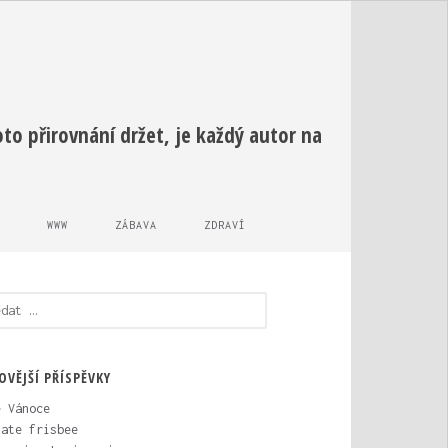
o přirovnání držet, je každý autor na
WWW
ZÁBAVA
ZDRAVÍ
edávání
OVĚJŠÍ PŘÍSPĚVKY
é Vánoce
mate frisbee