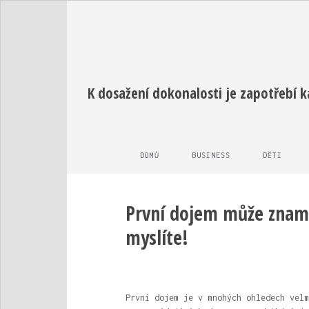
K dosažení dokonalosti je zapotřebí 
DOMŮ
BUSINESS
DĚTI
První dojem může znamen
myslíte!
První dojem je v mnohých ohledech velm