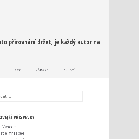
o přirovnání držet, je každý autor na
WWW
ZÁBAVA
ZDRAVÍ
edávání
OVĚJŠÍ PŘÍSPĚVKY
é Vánoce
mate frisbee