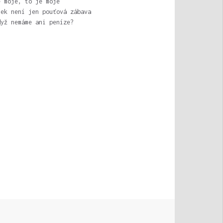
e moje, to je moje
nek není jen pouťová zábava
dyž nemáme ani peníze?