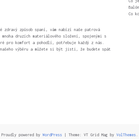
Co j
Baló
Co k
é zdravý způsob spaní, vám nabízí naše patrová
 mnoha druzích materiálového složení, spojenými s
ré pro komfort a pohodlí, potřebuje každý z nás.
našeho výběru a můžete si být jisti, že budete spát
Proudly powered by
WordPress
|
Theme: VT Grid Mag by
VolThemes
.