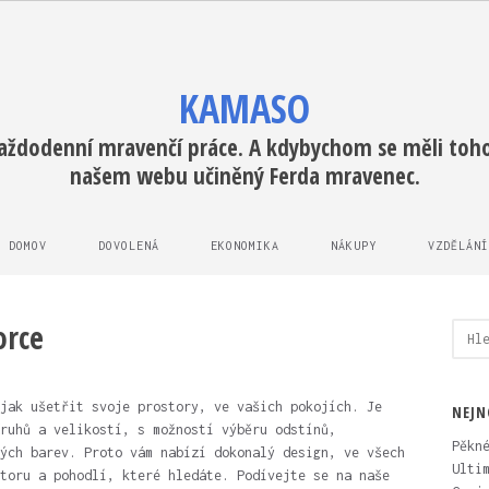
KAMASO
každodenní mravenčí práce. A kdybychom se měli tohot
našem webu učiněný Ferda mravenec.
DOMOV
DOVOLENÁ
EKONOMIKA
NÁKUPY
VZDĚLÁNÍ
orce
Vyhl
jak ušetřit svoje prostory, ve vašich pokojích. Je
NEJN
ruhů a velikostí, s možností výběru odstínů,
Pěkn
ých barev. Proto vám nabízí dokonalý design, ve všech
Ulti
toru a pohodlí, které hledáte. Podívejte se na naše