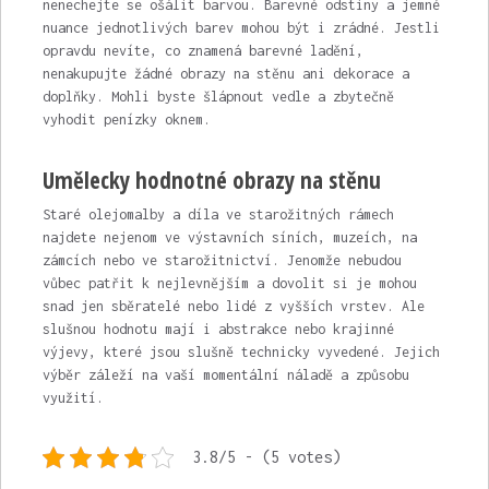
nenechejte se ošálit barvou. Barevné odstíny a jemné
nuance jednotlivých barev mohou být i zrádné. Jestli
opravdu nevíte, co znamená barevné ladění,
nenakupujte žádné
obrazy na stěnu
ani dekorace a
doplňky. Mohli byste šlápnout vedle a zbytečně
vyhodit penízky oknem.
Umělecky hodnotné obrazy na stěnu
Staré olejomalby a díla ve starožitných rámech
najdete nejenom ve výstavních síních, muzeích, na
zámcích nebo ve starožitnictví. Jenomže nebudou
vůbec patřit k nejlevnějším a dovolit si je mohou
snad jen sběratelé nebo lidé z vyšších vrstev. Ale
slušnou hodnotu mají i abstrakce nebo krajinné
výjevy, které jsou slušně technicky vyvedené. Jejich
výběr záleží na vaší momentální náladě a způsobu
využití.
3.8/5 - (5 votes)