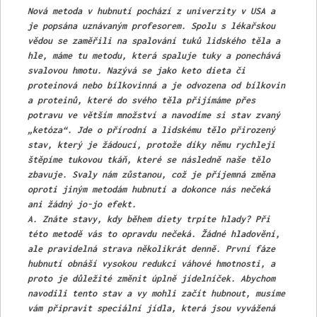
Nová metoda v hubnutí pochází z univerzity v USA a
je popsána uznávaným profesorem. Spolu s lékařskou
vědou se zaměřili na spalování tuků lidského těla a
hle, máme tu metodu, která spaluje tuky a ponechává
svalovou hmotu. Nazývá se jako keto dieta či
proteinová nebo bílkovinná a je odvozena od bílkovin
a proteinů, které do svého těla přijímáme přes
potravu ve větším množství a navodíme si stav zvaný
„ketóza“. Jde o přírodní a lidskému tělo přirozený
stav, který je žádoucí, protože díky němu rychleji
štěpíme tukovou tkáň, které se následně naše tělo
zbavuje. Svaly nám zůstanou, což je příjemná změna
oproti jiným metodám hubnutí a dokonce nás nečeká
ani žádný jo-jo efekt.
A.
Znáte stavy, kdy během diety trpíte hlady? Při
této metodě vás to opravdu nečeká. Žádné hladovění,
ale pravidelná strava několikrát denně. První fáze
hubnutí obnáší vysokou redukci váhové hmotnosti, a
proto je důležité změnit úplně jídelníček. Abychom
navodili tento stav a vy mohli začít hubnout, musíme
vám připravit speciální jídla, která jsou vyvážená