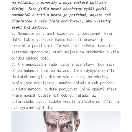
na vitamíny a minerály a mají veškeré potřebné
živiny. Tato jídla nesmí obsahovat vyšší podíl
sacharidů a tuků a proto je potřebné, abyste náš
jídelníček a naše jídla dodržovali, aby výsledný
efekt byl žádoucí.
B. Nemusíte se trápit každý den v posilovně. Mezi
další faktory, které často hubnutí provází je
trénink a posilování. To vás také nečeká. Nemusíte
extrémně sportovat, stačí nějaká ta procházka a kila
půjdou snadno dolů.
C. A v neposlední řadě jistě znáte stavy, kdy máte
během hubnutí špatnou náladu. Jako kdybyste neměli
dostatek energie. Nic se vám nechce, na všechny
okolo jste nepříjemní, nemáte náladu a tak podobně.
S touto metodou budete pociťovat úplně opačný efekt.
Právě naopak budete mít dobrou náladu, až
euforického typu. Budete veselí a můžete se těšit na
své výrazné výsledky.