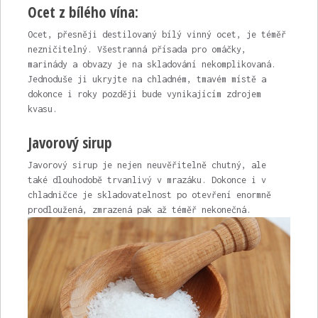
Ocet z bílého vína:
Ocet, přesněji destilovaný bílý vinný ocet, je téměř
nezničitelný. Všestranná přísada pro omáčky,
marinády a obvazy je na skladování nekomplikovaná.
Jednoduše ji ukryjte na chladném, tmavém místě a
dokonce i roky později bude vynikajícím zdrojem
kvasu.
Javorový sirup
Javorový sirup je nejen neuvěřitelně chutný, ale
také dlouhodobě trvanlivý v mrazáku. Dokonce i v
chladničce je skladovatelnost po otevření enormně
prodloužená, zmrazená pak až téměř nekonečná.