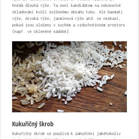
hnědá dlouhá rýže. Ta není kandidátem na nekonečné
skladování kvůli zvýšenému obsahu tuku. Ale basmati
rýže, divoká rýže, jasmínová rýže atd. se nezkazí,
pokud jsou uloženy v suchém a vzduchotěsném prostoru
(např. ve skleněné nádobě).
Kukuřičný škrob
Kukuřičný škrob se používá k zahuštění jakéhokoliv