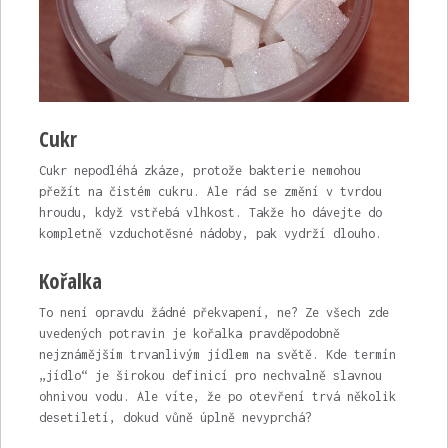
Cukr
Cukr nepodléhá zkáze, protože bakterie nemohou
přežít na čistém cukru. Ale rád se změní v tvrdou
hroudu, když vstřebá vlhkost. Takže ho dávejte do
kompletně vzduchotěsné nádoby, pak vydrží dlouho.
Kořalka
To není opravdu žádné překvapení, ne? Ze všech zde
uvedených potravin je kořalka pravděpodobně
nejznámějším trvanlivým jídlem na světě. Kde termín
„jídlo“ je širokou definicí pro nechvalně slavnou
ohnivou vodu. Ale víte, že po otevření trvá několik
desetiletí, dokud vůně úplně nevyprchá?