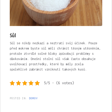
Sůl
Sůl se nikdy nezkazí a neztratí svůj účinek. Pouze
před mokrem byste sůl měli chránit těsným utěsněním,
protože ztvrdlé solné bloky způsobují problémy s
dávkováním. Dnešní stolní sůl však často obsahuje
uvolňovací prostředky, které by měly zcela
spolehlivě zabránit vzniknutí takových kusů.
5/5 - (6 votes)
POSTED IN:
DOMOV