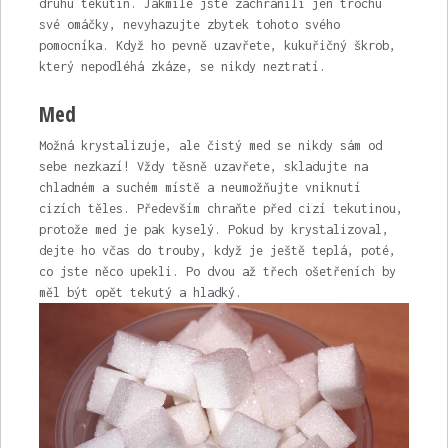
druhu tekutin. Jakmile jste zachránili jen trochu
své omáčky, nevyhazujte zbytek tohoto svého
pomocníka. Když ho pevně uzavřete, kukuřičný škrob,
který nepodléhá zkáze, se nikdy neztratí.
Med
Možná krystalizuje, ale čistý med se nikdy sám od
sebe nezkazí! Vždy těsně uzavřete, skladujte na
chladném a suchém místě a neumožňujte vniknutí
cizích těles. Především chraňte před cizí tekutinou,
protože med je pak kyselý. Pokud by krystalizoval,
dejte ho včas do trouby, když je ještě teplá, poté,
co jste něco upekli. Po dvou až třech ošetřeních by
měl být opět tekutý a hladký.