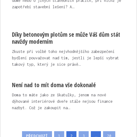
domě nebo o jiných stavebních pracích, při nichž je
zapotřebí stavební lešení? A…
Díky betonovým plotům se může Váš dům stát
navždy moderním
Zkuste při volbě toho nejvhodnějšího zabezpečení
bydlení pouvažovat nad tím, jestli je lepší vybrat
takový typ, který je sice právě…
Není nad to mít doma vše dokonalé
Doma to máte jako ze škatulky, jenom na nové
dýhované interiérové dveře stále nejsou finance
nazbyt. Což je zakoupit na…
Stránkování
PŘEDCHOZÍ
1
2
3
…
20