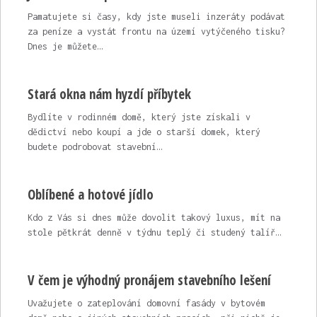
Pamatujete si časy, kdy jste museli inzeráty podávat
za peníze a vystát frontu na území vytýčeného tisku?
Dnes je můžete…
Stará okna nám hyzdí příbytek
Bydlíte v rodinném domě, který jste získali v
dědictví nebo koupí a jde o starší domek, který
budete podrobovat stavební…
Oblíbené a hotové jídlo
Kdo z Vás si dnes může dovolit takový luxus, mít na
stole pětkrát denně v týdnu teplý či studený talíř…
V čem je výhodný pronájem stavebního lešení
Uvažujete o zateplování domovní fasády v bytovém